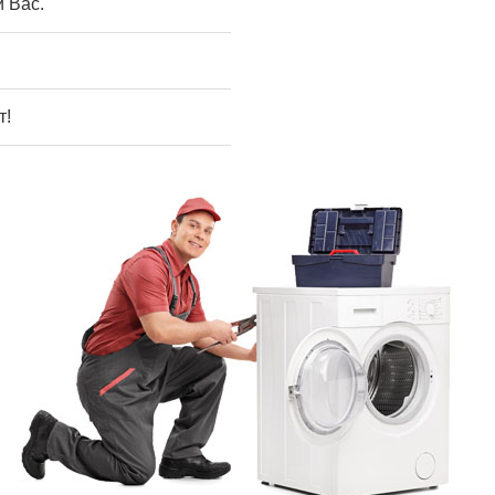
 Вас.
т!